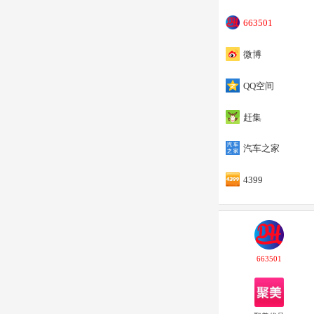
663501
微博
QQ空间
赶集
汽车之家
4399
663501